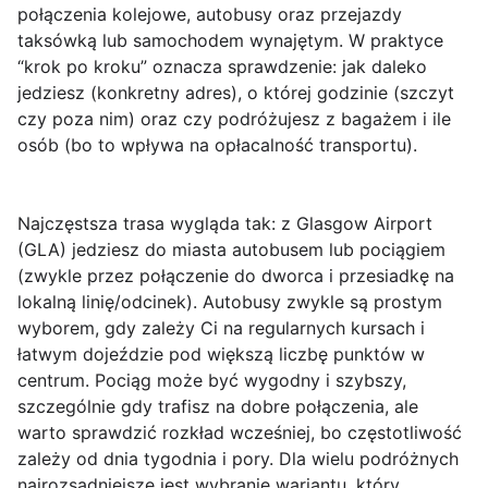
połączenia kolejowe, autobusy oraz przejazdy
taksówką lub samochodem wynajętym. W praktyce
“krok po kroku” oznacza sprawdzenie: jak daleko
jedziesz (konkretny adres), o której godzinie (szczyt
czy poza nim) oraz czy podróżujesz z bagażem i ile
osób (bo to wpływa na opłacalność transportu).
Najczęstsza trasa
wygląda tak: z
Glasgow Airport
(GLA)
jedziesz do miasta
autobusem
lub
pociągiem
(zwykle przez połączenie do dworca i przesiadkę na
lokalną linię/odcinek). Autobusy zwykle są prostym
wyborem, gdy zależy Ci na regularnych kursach i
łatwym dojeździe pod większą liczbę punktów w
centrum. Pociąg może być wygodny i szybszy,
szczególnie gdy trafisz na dobre połączenia, ale
warto sprawdzić rozkład wcześniej, bo częstotliwość
zależy od dnia tygodnia i pory. Dla wielu podróżnych
najrozsądniejsze jest wybranie wariantu, który