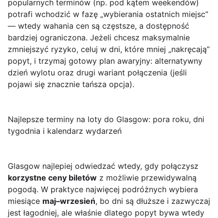
popularnych terminów (np. pod kątem weekendów)
potrafi wchodzić w fazę „wybierania ostatnich miejsc”
— wtedy wahania cen są częstsze, a dostępność
bardziej ograniczona. Jeżeli chcesz maksymalnie
zmniejszyć ryzyko, celuj w dni, które mniej „nakręcają”
popyt, i trzymaj gotowy plan awaryjny: alternatywny
dzień wylotu oraz drugi wariant połączenia (jeśli
pojawi się znacznie tańsza opcja).
Najlepsze terminy na loty do Glasgow: pora roku, dni
tygodnia i kalendarz wydarzeń
Glasgow najlepiej odwiedzać wtedy, gdy połączysz
korzystne ceny biletów
z możliwie przewidywalną
pogodą. W praktyce najwięcej podróżnych wybiera
miesiące
maj–wrzesień
, bo dni są dłuższe i zazwyczaj
jest łagodniej, ale właśnie dlatego popyt bywa wtedy