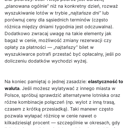
„planowana ogólnie” niż na konkretny dzień, rozważ
wyszukiwanie lotów w trybie
„najtańsze dni”
lub
porównuj ceny dla sąsiednich terminów (często
różnica między dniami tygodnia jest odczuwalna).
Dodatkowo zwracaj uwagę na takie elementy jak
bagaż w cenie, możliwość zmiany rezerwacji czy
opłaty za płatności — „najtańszy” bilet w
wyszukiwarce potrafi przestać być opłacalny, jeśli po
doliczeniu dodatków wychodzi wyżej.
Na koniec pamiętaj o jednej zasadzie:
elastyczność to
waluta
. Jeśli możesz wylatywać z innego miasta w
Polsce, spróbuj sprawdzić alternatywne lotniska oraz
różne kombinacje połączeń (np. wylot z inną trasą,
czasem z krótką przesiadką). Taki manewr często
pozwala wyłapać różnicę w cenie nawet o
kilkadziesiąt procent — szczególnie w okresach, gdy