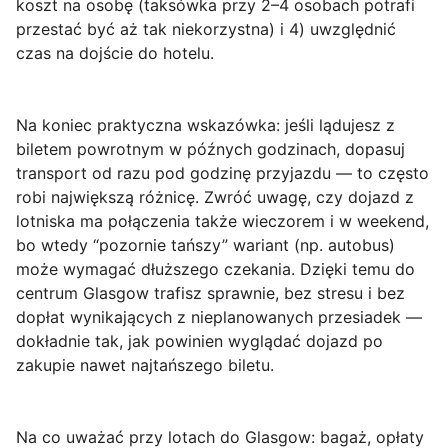
koszt na osobę (taksówka przy 2–4 osobach potrafi
przestać być aż tak niekorzystna) i 4) uwzględnić
czas na dojście do hotelu.
Na koniec praktyczna wskazówka: jeśli lądujesz z
biletem powrotnym w późnych godzinach, dopasuj
transport
od razu pod godzinę przyjazdu
— to często
robi największą różnicę. Zwróć uwagę, czy dojazd z
lotniska ma połączenia także wieczorem i w weekend,
bo wtedy “pozornie tańszy” wariant (np. autobus)
może wymagać dłuższego czekania. Dzięki temu do
centrum Glasgow trafisz sprawnie, bez stresu i bez
dopłat wynikających z nieplanowanych przesiadek —
dokładnie tak, jak powinien wyglądać dojazd po
zakupie nawet najtańszego biletu.
Na co uważać przy lotach do Glasgow: bagaż, opłaty