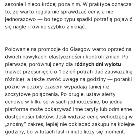
sezonie i nieco krócej poza nim. W praktyce oznacza
to, że warto regularnie sprawdzać ceny, a nie
jednorazowo — bo tego typu spadki potrafią pojawić
się nagle i równie szybko zniknąć.
Polowanie na promocje do Glasgow warto oprzeć na
dwóch nawykach: elastyczności i kontroli zmian. Po
pierwsze, porównuj ceny dla
różnych dni wylotu
(nawet przesunięcie o 1 dzień potrafi dać zauważalną
różnicę), a także zwróć uwagę na godziny — poranki i
późne wieczory czasem wypadają taniej niż
szczytowe połączenia. Po drugie, ustaw alerty
cenowe w kilku serwisach jednocześnie, bo jedna
platforma może pokazywać inne taryfy lub odmienne
dostępności biletów. Jeśli widzisz cenę wchodzącą w
„znośny” zakres, lepiej nie odkładać zakupu na kolejne
godziny, bo w lotach last minute liczy się moment.