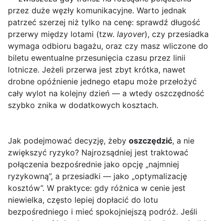
przez duże węzły komunikacyjne. Warto jednak
patrzeć szerzej niż tylko na cenę: sprawdź długość
przerwy między lotami (tzw.
layover
), czy przesiadka
wymaga odbioru bagażu, oraz czy masz wliczone do
biletu ewentualne przesunięcia czasu przez linii
lotnicze. Jeżeli przerwa jest zbyt krótka, nawet
drobne opóźnienie jednego etapu może przełożyć
cały wylot na kolejny dzień — a wtedy oszczędność
szybko znika w dodatkowych kosztach.
Jak podejmować decyzję, żeby
oszczędzić
, a nie
zwiększyć ryzyko? Najrozsądniej jest traktować
połączenia bezpośrednie jako opcję „najmniej
ryzykowną”, a przesiadki — jako „optymalizację
kosztów”. W praktyce: gdy różnica w cenie jest
niewielka, często lepiej dopłacić do lotu
bezpośredniego i mieć spokojniejszą podróż. Jeśli