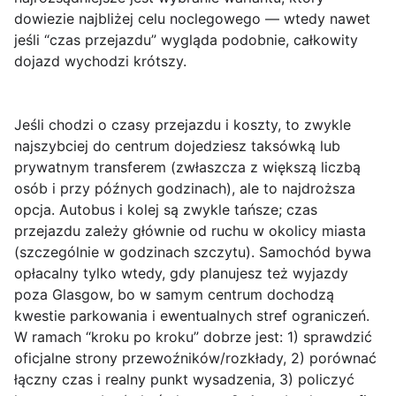
dowiezie najbliżej celu noclegowego — wtedy nawet
jeśli “czas przejazdu” wygląda podobnie, całkowity
dojazd wychodzi krótszy.
Jeśli chodzi o
czasy przejazdu i koszty
, to zwykle
najszybciej do centrum dojedziesz
taksówką
lub
prywatnym transferem (zwłaszcza z większą liczbą
osób i przy późnych godzinach), ale to najdroższa
opcja. Autobus i kolej są zwykle tańsze; czas
przejazdu zależy głównie od ruchu w okolicy miasta
(szczególnie w godzinach szczytu).
Samochód
bywa
opłacalny tylko wtedy, gdy planujesz też wyjazdy
poza Glasgow, bo w samym centrum dochodzą
kwestie parkowania i ewentualnych stref ograniczeń.
W ramach “kroku po kroku” dobrze jest: 1) sprawdzić
oficjalne strony przewoźników/rozkłady, 2) porównać
łączny czas i realny punkt wysadzenia, 3) policzyć