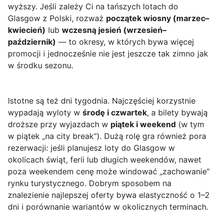
wyższy. Jeśli zależy Ci na tańszych lotach do
Glasgow z Polski, rozważ
początek wiosny (marzec–
kwiecień)
lub
wczesną jesień (wrzesień–
październik)
— to okresy, w których bywa więcej
promocji i jednocześnie nie jest jeszcze tak zimno jak
w środku sezonu.
Istotne są też dni tygodnia. Najczęściej korzystnie
wypadają wyloty w
środę i czwartek
, a bilety bywają
droższe przy wyjazdach w
piątek i weekend
(w tym
w piątek „na city break”). Dużą rolę gra również pora
rezerwacji: jeśli planujesz loty do Glasgow w
okolicach świąt, ferii lub długich weekendów, nawet
poza weekendem cenę może windować „zachowanie”
rynku turystycznego. Dobrym sposobem na
znalezienie najlepszej oferty bywa elastyczność o 1–2
dni i porównanie wariantów w okolicznych terminach.