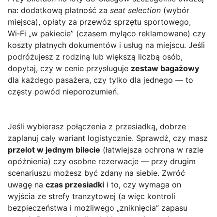
na: dodatkową płatność za
seat selection
(wybór
miejsca), opłaty za przewóz sprzętu sportowego,
Wi‑Fi „w pakiecie” (czasem myląco reklamowane) czy
koszty płatnych dokumentów i usług na miejscu. Jeśli
podróżujesz z rodziną lub większą liczbą osób,
dopytaj, czy w cenie przysługuje
zestaw bagażowy
dla każdego pasażera, czy tylko dla jednego — to
częsty powód nieporozumień.
Jeśli wybierasz połączenia z przesiadką, dobrze
zaplanuj cały wariant logistycznie. Sprawdź, czy masz
przelot w jednym bilecie
(łatwiejsza ochrona w razie
opóźnienia) czy osobne rezerwacje — przy drugim
scenariuszu możesz być zdany na siebie. Zwróć
uwagę na
czas przesiadki
i to, czy wymaga on
wyjścia ze strefy tranzytowej (a więc kontroli
bezpieczeństwa i możliwego „zniknięcia” zapasu