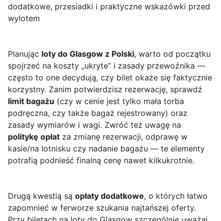
dodatkowe, przesiadki i praktyczne wskazówki przed
wylotem
Planując
loty do Glasgow z Polski
, warto od początku
spojrzeć na koszty „ukryte” i zasady przewoźnika —
często to one decydują, czy bilet okaże się faktycznie
korzystny. Zanim potwierdzisz rezerwację, sprawdź
limit bagażu
(czy w cenie jest tylko mała torba
podręczna, czy także bagaż rejestrowany) oraz
zasady wymiarów i wagi. Zwróć też uwagę na
politykę opłat
za zmianę rezerwacji, odprawę w
kasie/na lotnisku czy nadanie bagażu — te elementy
potrafią podnieść finalną cenę nawet kilkukrotnie.
Drugą kwestią są
opłaty dodatkowe
, o których łatwo
zapomnieć w ferworze szukania najtańszej oferty.
Przy biletach na loty do Glasgow szczególnie uważaj