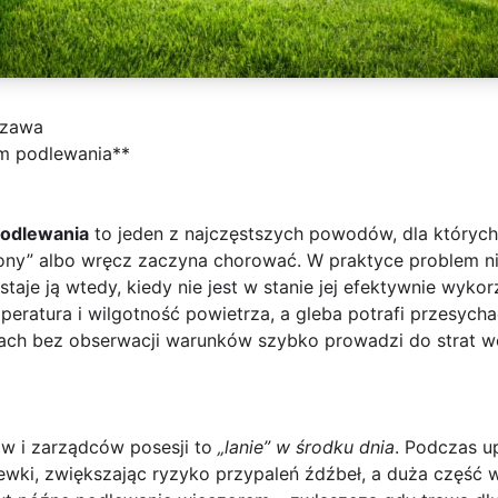
szawa
am podlewania**
odlewania
to jeden z najczęstszych powodów, dla któryc
ny” albo wręcz zaczyna chorować. W praktyce problem nie
staje ją wtedy, kiedy nie jest w stanie jej efektywnie wyko
peratura i wilgotność powietrza, a gleba potrafi przesych
ach bez obserwacji warunków szybko prowadzi do strat w
w i zarządców posesji to
„lanie” w środku dnia
. Podczas 
zewki, zwiększając ryzyko przypaleń źdźbeł, a duża część