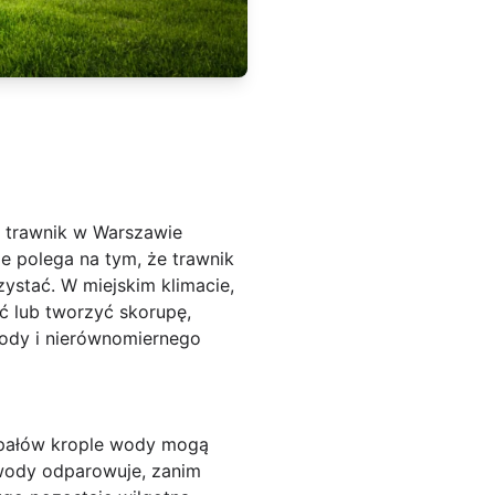
h trawnik w Warszawie
 polega na tym, że trawnik
rzystać. W miejskim klimacie,
ać lub tworzyć skorupę,
ody i nierównomiernego
upałów krople wody mogą
 wody odparowuje, zanim