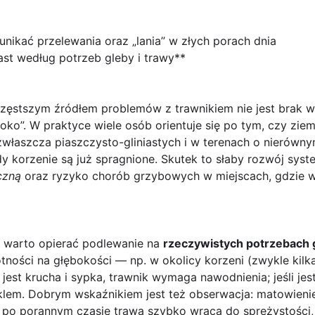
unikać przelewania oraz „lania” w złych porach dnia
st według potrzeb gleby i trawy**
częstszym źródłem problemów z trawnikiem nie jest brak 
ko”. W praktyce wiele osób orientuje się po tym, czy ziemi
zwłaszcza piaszczysto-gliniastych i w terenach o nierówn
 korzenie są już spragnione. Skutek to słaby rozwój sys
czną
oraz ryzyko chorób grzybowych w miejscach, gdzie w
 warto opierać podlewanie na
rzeczywistych potrzebach g
ności na głębokości — np. w okolicy korzeni (zwykle kilk
 jest krucha i sypka, trawnik wymaga nawodnienia; jeśli jest 
klem. Dobrym wskaźnikiem jest też obserwacja: matowien
li po porannym czasie trawa szybko wraca do sprężystości,