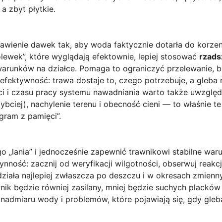
a zbyt płytkie.
awienie dawek tak, aby woda faktycznie dotarła do korzeni,
olewek”, które wyglądają efektownie, lepiej stosować
rzads
arunków na działce. Pomaga to ograniczyć przelewanie, b
 efektywność: trawa dostaje to, czego potrzebuje, a gleba 
ci i czasu pracy systemu nawadniania warto także uwzględ
bciej), nachylenie terenu i obecność cieni — to właśnie t
gram z pamięci”.
 „lania” i jednocześnie zapewnić trawnikowi stabilne warun
ynność: zacznij od weryfikacji wilgotności, obserwuj reakc
działa najlepiej zwłaszcza po deszczu i w okresach zmienn
nik będzie równiej zasilany, mniej będzie suchych placków
nadmiaru wody i problemów, które pojawiają się, gdy gleb