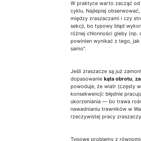
W praktyce warto zacząć od 
cyklu. Najlepiej obserwować,
między zraszaczami i czy st
sekcji, bo typowy błąd wyk
różnej chłonności gleby (np. 
powinien wynikać z tego, jak
samo”.
Jeśli zraszacze są już zamon
dopasowanie
kąta obrotu
,
za
powoduje, że wiatr (częsty w
konsekwencji: błędnie pracuj
ukorzeniania — bo trawa rośn
nawadnianiu trawników w Wars
rzeczywistej pracy zraszaczy
Typowe problemy z równomie