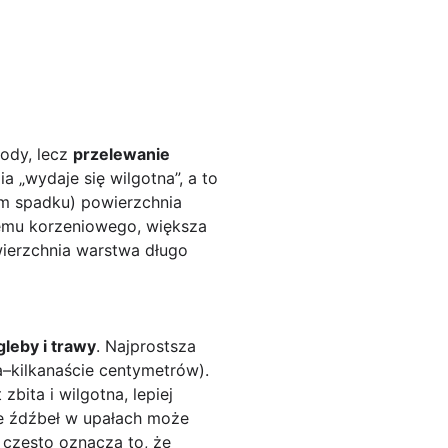
wody, lecz
przelewanie
a „wydaje się wilgotna”, a to
ym spadku) powierzchnia
temu korzeniowego, większa
ierzchnia warstwa długo
leby i trawy
. Najprostsza
a–kilkanaście centymetrów).
zbita i wilgotna, lepiej
ie źdźbeł w upałach może
 często oznacza to, że