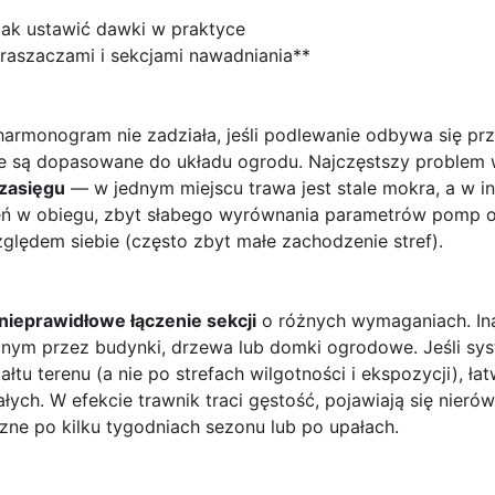
 jak ustawić dawki w praktyce
zraszaczami i sekcjami nawadniania**
harmonogram nie zadziała, jeśli podlewanie odbywa się pr
nie są dopasowane do układu ogrodu. Najczęstszy proble
zasięgu
— w jednym miejscu trawa jest stale mokra, a w i
nień w obiegu, zbyt słabego wyrównania parametrów pomp 
ględem siebie (często zbyt małe zachodzenie stref).
nieprawidłowe łączenie sekcji
o różnych wymaganiach. Ina
canym przez budynki, drzewa lub domki ogrodowe. Jeśli sys
łtu terenu (a nie po strefach wilgotności i ekspozycji), ła
ałych. W efekcie trawnik traci gęstość, pojawiają się nieró
ne po kilku tygodniach sezonu lub po upałach.