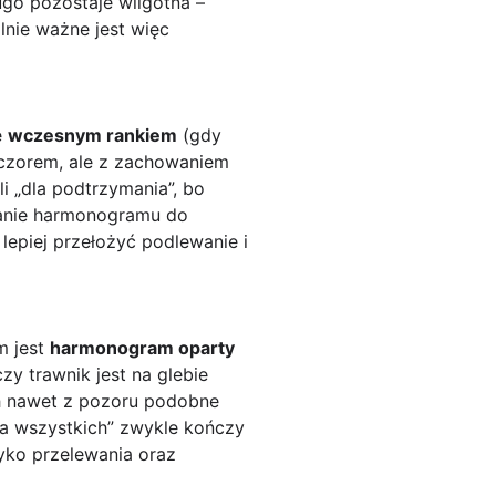
ugo pozostaje wilgotna –
lnie ważne jest więc
e
wczesnym rankiem
(gdy
eczorem, ale z zachowaniem
i „dla podtrzymania”, bo
wanie harmonogramu do
epiej przełożyć podlewanie i
m jest
harmonogram oparty
zy trawnik jest na glebie
ach nawet z pozoru podobne
la wszystkich” zwykle kończy
zyko przelewania oraz