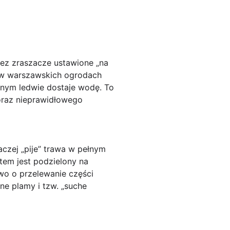
zez zraszacze ustawione „na
m w warszawskich ogrodach
nnym ledwie dostaje wodę. To
oraz nieprawidłowego
czej „pije” trawa w pełnym
tem jest podzielony na
two o przelewanie części
wne plamy i tzw. „suche