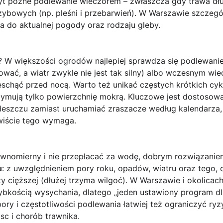
zbyt późne podlewanie wieczorem – zwłaszcza gdy trawa dł
zybowych (np. pleśni i przebarwień). W Warszawie szczegó
 do aktualnej pogody oraz rodzaju gleby.
? W większości ogrodów najlepiej sprawdza się podlewani
wać, a wiatr zwykle nie jest tak silny) albo wczesnym wi
schąć przed nocą. Warto też unikać częstych krótkich cykl
trzymują tylko powierzchnię mokrą. Kluczowe jest dostoso
eszczu zamiast uruchamiać zraszacze według kalendarza, l
wiście tego wymaga.
równomierny i nie przepłacać za wodę, dobrym rozwiązanie
u
: z uwzględnieniem pory roku, opadów, wiatru oraz tego, c
zy cięższej (dłużej trzyma wilgoć). W Warszawie i okolic
zybkością wysychania, dlatego „jeden ustawiony program d
pory i częstotliwości podlewania łatwiej też ograniczyć ry
sc i chorób trawnika.