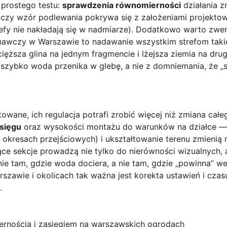
prostego testu:
sprawdzenia równomierności
działania 
 czy wzór podlewania pokrywa się z założeniami projektow
refy nie nakładają się w nadmiarze). Dodatkowo warto zw
onawczy w Warszawie to nadawanie wszystkim strefom ta
cięższa glina na jednym fragmencie i lżejsza ziemia na drug
 szybko woda przenika w glebę, a nie z domniemania, że „s
towane, ich regulacja potrafi zrobić więcej niż zmiana cał
sięgu
oraz wysokości montażu do warunków na działce —
 okresach przejściowych) i ukształtowanie terenu zmienią 
ące sekcje prowadzą nie tylko do nierówności wizualnych, 
ie tam, gdzie woda dociera, a nie tam, gdzie „powinna” we
zawie i okolicach tak ważna jest korekta ustawień i czas
.
rnością i zasięgiem na warszawskich ogrodach