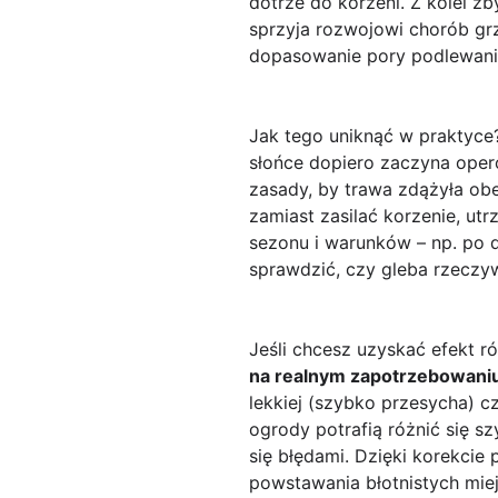
dotrze do korzeni. Z kolei 
sprzyja rozwojowi chorób gr
dopasowanie pory podlewania
Jak tego uniknąć w praktyce
słońce dopiero zaczyna opero
zasady, by trawa zdążyła obe
zamiast zasilać korzenie, u
sezonu i warunków – np. po d
sprawdzić, czy gleba rzeczy
Jeśli chcesz uzyskać efekt 
na realnym zapotrzebowani
lekkiej (szybko przesycha) c
ogrody potrafią różnić się s
się błędami. Dzięki korekcie 
powstawania błotnistych miej