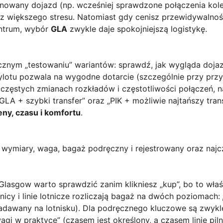
anowany dojazd (np. wcześniej sprawdzone połączenia kol
 większego stresu. Natomiast gdy cenisz przewidywalnoś
ntrum, wybór
GLA
zwykle daje spokojniejszą logistykę.
cznym „testowaniu” wariantów: sprawdź, jak wygląda doj
lotu pozwala na wygodne dotarcie (szczególnie przy przy
częstych zmianach rozkładów i częstotliwości połączeń, naj
LA + szybki transfer” oraz „PIK + możliwie najtańszy trans
eny, czasu i komfortu
.
 wymiary, waga, bagaż podręczny i rejestrowany oraz naj
Glasgow warto sprawdzić zanim klikniesz „kup”, bo to właś
icy i linie lotnicze rozliczają bagaż na dwóch poziomach:
adawany na lotnisku). Dla podręcznego kluczowe są zwyk
„wagi w praktyce” (czasem jest określony, a czasem linie pi