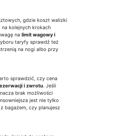
towych, gdzie koszt walizki
o na kolejnych krokach
 uwagę na
limit wagowy i
wyboru taryfy sprawdź też
trzenią na nogi albo przy
arto sprawdzić, czy cena
ezerwacji i zwrotu
. Jeśli
znacza brak możliwości
sowniejsza jest nie tylko
z z bagażem, czy planujesz