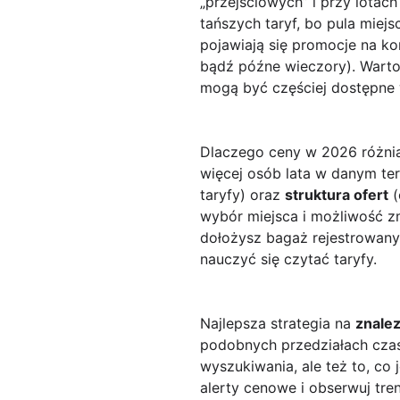
„przejściowych” i przy lotac
tańszych taryf, bo pula miej
pojawiają się promocje na k
bądź późne wieczory). Warto
mogą być częściej dostępne 
Dlaczego ceny w 2026 różnią
więcej osób lata w danym ter
taryfy) oraz
struktura ofert
(
wybór miejsca i możliwość zm
dołożysz bagaż rejestrowany
nauczyć się czytać taryfy.
Najlepsza strategia na
znalez
podobnych przedziałach czaso
wyszukiwania, ale też to, co
alerty cenowe i obserwuj tre