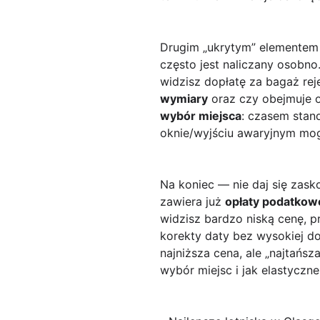
Drugim „ukrytym” elementem
często jest naliczany osobno.
widzisz dopłatę za bagaż re
wymiary
oraz czy obejmuje o
wybór miejsca
: czasem stan
oknie/wyjściu awaryjnym mo
Na koniec — nie daj się zas
zawiera już
opłaty podatkow
widzisz bardzo niską cenę, p
korekty daty bez wysokiej do
najniższa cena, ale „najtańs
wybór miejsc i jak elastyczne