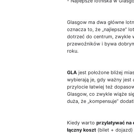
- Najlepsze lotniska w Glasg
Glasgow ma dwa główne lotn
oznacza to, że „najlepsze” l
dotrzeć do centrum, zwykle
przewoźników i bywa dobrym
roku.
GLA
jest położone bliżej mi
wybierają je, gdy ważny jest
przylocie łatwiej też dopaso
Glasgow, co zwykle wiąże się
duża, że „kompensuje” dodat
Kiedy warto
przylatywać na 
łączny koszt
(bilet + dojazd)