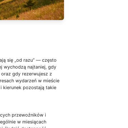
ają się „od razu” — często
ej wychodzą najtaniej, gdy
oraz gdy rezerwujesz z
kresach wydarzeń w mieście
i kierunek pozostają takie
jących przewoźników i
gólnie w miesiącach