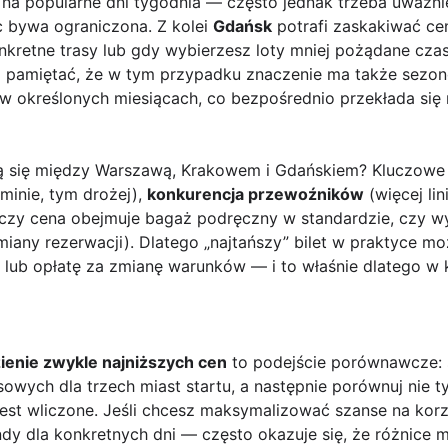
h na popularne dni tygodnia — często jednak trzeba uważni
sc bywa ograniczona. Z kolei
Gdańsk
potrafi zaskakiwać ce
onkretne trasy lub gdy wybierzesz loty mniej pożądane cz
 pamiętać, że w tym przypadku znaczenie ma także sezon
w określonych miesiącach, co bezpośrednio przekłada się
 się między Warszawą, Krakowem i Gdańskiem? Kluczowe s
minie, tym drożej),
konkurencja przewoźników
(więcej lin
czy cena obejmuje bagaż podręczny w standardzie, czy w
iany rezerwacji). Dlatego „najtańszy” bilet w praktyce moż
 lub opłatę za zmianę warunków — i to właśnie dlatego w 
ienie zwykle najniższych cen
to podejście porównawcze: 
wych dla trzech miast startu, a następnie porównuj nie t
 jest wliczone. Jeśli chcesz maksymalizować szanse na kor
ndy dla konkretnych dni — często okazuje się, że różnice