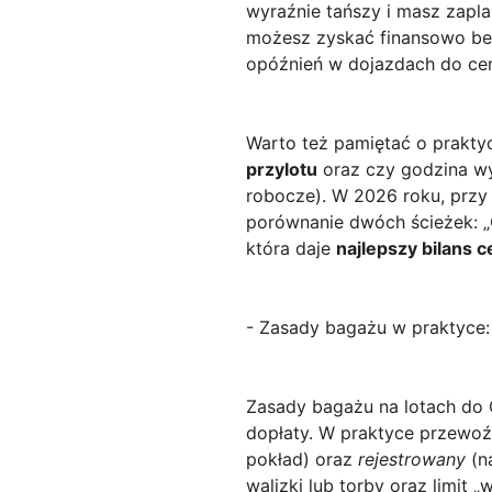
wyraźnie tańszy i masz zapl
możesz zyskać finansowo bez
opóźnień w dojazdach do ce
Warto też pamiętać o prakty
przylotu
oraz czy godzina wy
robocze). W 2026 roku, przy 
porównanie dwóch ścieżek: „G
która daje
najlepszy bilans c
- Zasady bagażu w praktyce:
Zasady bagażu
na lotach do 
dopłaty. W praktyce przewoźn
pokład) oraz
rejestrowany
(n
walizki lub torby oraz limit 