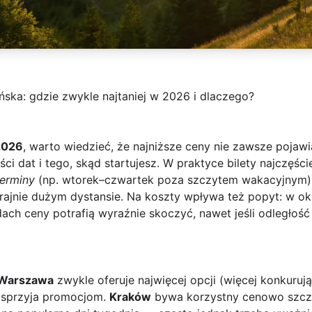
ska: gdzie zwykle najtaniej w 2026 i dlaczego?
2026
, warto wiedzieć, że najniższe ceny nie zawsze pojawi
ci dat i tego, skąd startujesz. W praktyce bilety najczęści
terminy
(np. wtorek–czwartek poza szczytem wakacyjnym) 
krajnie dużym dystansie. Na koszty wpływa też popyt: w o
ch ceny potrafią wyraźnie skoczyć, nawet jeśli odległość 
Warszawa
zwykle oferuje najwięcej opcji (więcej konkuru
 sprzyja promocjom.
Kraków
bywa korzystny cenowo szcze