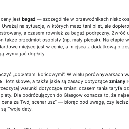
 ceny jest
bagaż
— szczególnie w przewoźnikach niskokosz
 Uważaj na sytuacje, w których masz tani bilet, ale dopier
jestrowany, a czasem również za bagaż podręczny. Zwróć
n także przedmiot osobisty (np. mały plecak). Na etapie 
dardowe miejsce jest w cenie, a miejsca z dodatkową przes
gą wymagać dopłaty.
koczyć „dopłatami końcowymi”. W wielu porównywarkach w
e
i lotniskowe, a także jakie są zasady dotyczące
zmiany r
rzeczytaj warunki dotyczące zmian: czasem tania taryfa o
płaty. Dla podróżujących do Glasgow oznacza to, że najsen
za cena za Twój scenariusz” — biorąc pod uwagę, czy lecis
 są Twoje daty.