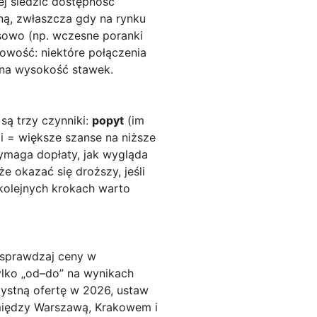
ej śledzić dostępność
ną, zwłaszcza gdy na rynku
asowo (np. wczesne poranki
owość: niektóre połączenia
 na wysokość stawek.
ą trzy czynniki:
popyt
(im
ii = większe szanse na niższe
ymaga dopłaty, jak wygląda
e okazać się droższy, jeśli
kolejnych krokach warto
sprawdzaj ceny w
ylko „od–do” na wynikach
zystną ofertę w 2026, ustaw
 między Warszawą, Krakowem i