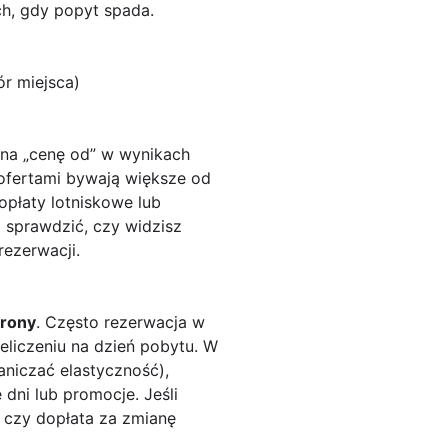
h, gdy popyt spada.
ór miejsca)
 na „cenę od” w wynikach
y ofertami bywają większe od
opłaty lotniskowe lub
 sprawdzić, czy widzisz
ezerwacji.
trony
. Często rezerwacja w
zeliczeniu na dzień pobytu. W
aniczać elastyczność),
 dni lub promocje. Jeśli
 czy dopłata za zmianę