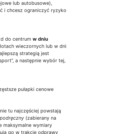
ejowe lub autobusowe),
ć i chcesz ograniczyć ryzyko
azd do centrum
w dniu
lotach wieczornych lub w dni
lepszą strategią jest
port”, a następnie wybór tej,
częstsze pułapki cenowe
nie tu najczęściej powstają
podręczny
(zabierany na
le maksymalne wymiary
lnują go w trakcie odprawy