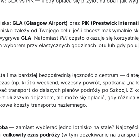
ow: GLA vs PIK — kiedy opłaca się przylot na oba i jak wy
iska:
GLA (Glasgow Airport)
oraz
PIK (Prestwick Internati
otnisko zależy od Twojego celu: jeśli chcesz maksymalnie s
 wygrywa
GLA
. Natomiast
PIK
często okazuje się korzystni
 wyborem przy elastycznych godzinach lotu lub gdy polu
asta i ma bardziej bezpośrednią łączność z centrum — dlat
czas
(np. krótki weekend, wczesny powrót, spotkania „na k
wać transport do dalszych planów podróży po Szkocji. Z k
 z dłuższym dojazdem, ale może się opłacić, gdy różnica w 
kowe koszty transportu naziemnego.
oba
— zamiast wybierać jedno lotnisko na stałe? Najczęśc
 i
całkowity czas podróży
(w tym oczekiwanie na transport)