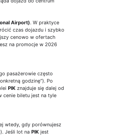
gląda dojazd do centrum
onal Airport)
. W praktyce
krócić czas dojazdu i szybko
ejszy cenowo w ofertach
jesz na promocje w 2026
ego pasażerowie często
onkretną godzinę”). Po
olei
PIK
znajduje się dalej od
cenie biletu jest na tyle
iej wtedy, gdy porównujesz
. Jeśli lot na
PIK
jest