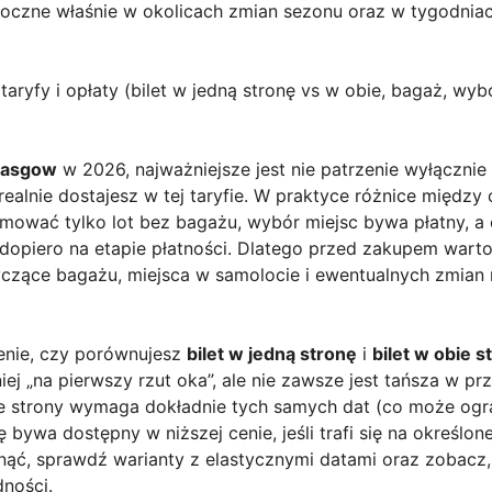
oczne właśnie w okolicach zmian sezonu oraz w tygodniac
taryfy i opłaty (bilet w jedną stronę vs w obie, bagaż, wyb
lasgow
w 2026, najważniejsze jest nie patrzenie wyłącznie
 realnie dostajesz w tej taryfie. W praktyce różnice międz
mować tylko lot bez bagażu, wybór miejsc bywa płatny, a 
dopiero na etapie płatności. Dlatego przed zakupem warto
czące bagażu, miejsca w samolocie i ewentualnych zmian r
ienie, czy porównujesz
bilet w jedną stronę
i
bilet w obie s
ej „na pierwszy rzut oka”, ale nie zawsze jest tańsza w pr
bie strony wymaga dokładnie tych samych dat (co może ogr
 bywa dostępny w niższej cenie, jeśli trafi się na określone
nąć, sprawdź warianty z elastycznymi datami oraz zobacz,
dności.