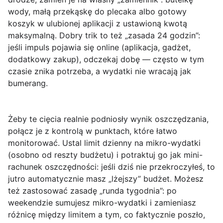
wody, małą przekąskę do plecaka albo gotowy
koszyk w ulubionej aplikacji z ustawioną kwotą
maksymalną. Dobry trik to też „zasada 24 godzin”:
jeśli impuls pojawia się online (aplikacja, gadżet,
dodatkowy zakup), odczekaj dobę — często w tym
czasie znika potrzeba, a wydatki nie wracają jak
bumerang.
Żeby te cięcia realnie podniosły wynik oszczędzania,
połącz je z kontrolą w punktach, które łatwo
monitorować. Ustal limit dzienny na mikro-wydatki
(osobno od reszty budżetu) i potraktuj go jak mini-
rachunek oszczędności: jeśli dziś nie przekroczyłeś, to
jutro automatycznie masz „lżejszy” budżet. Możesz
też zastosować zasadę „runda tygodnia”: po
weekendzie sumujesz mikro-wydatki i zamieniasz
różnicę między limitem a tym, co faktycznie poszło,