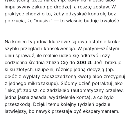
impulsywny zakup po drodze), a resztę zostaw. W
praktyce chodzi o to, żeby odzyskać kontrolę bez
poczucia, że “musisz” — to właśnie buduje trwałość.
Na koniec tygodnia kluczowe są dwa ostatnie kroki:
szybki przegląd i konsekwencja. W piątym–szóstym
dniu sprawdź, ile realnie udało się odłożyć i czy
codzienna średnia zbliża Cię do
300 zł
. Jeśli brakuje
kilku złotych, uzupełnij różnicę jedną decyzją (np.
odłóż z wypłaty zaoszczędzoną kwotę albo zrezygnuj
z jednego mikrozakupu). Siódmy dzień potraktuj jako
“lekcję”: zapisz, co zadziałało (automatyczny przelew,
jedna jasna zasada, wydzielenie konta), a co było
przeszkodą. Dzięki temu kolejny tydzień będzie
łatwiejszy, bo nawyk przestaje być eksperymentem.