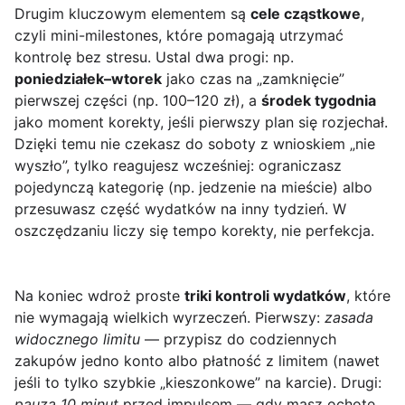
Drugim kluczowym elementem są
cele cząstkowe
,
czyli mini-milestones, które pomagają utrzymać
kontrolę bez stresu. Ustal dwa progi: np.
poniedziałek–wtorek
jako czas na „zamknięcie”
pierwszej części (np. 100–120 zł), a
środek tygodnia
jako moment korekty, jeśli pierwszy plan się rozjechał.
Dzięki temu nie czekasz do soboty z wnioskiem „nie
wyszło”, tylko reagujesz wcześniej: ograniczasz
pojedynczą kategorię (np. jedzenie na mieście) albo
przesuwasz część wydatków na inny tydzień. W
oszczędzaniu liczy się tempo korekty, nie perfekcja.
Na koniec wdroż proste
triki kontroli wydatków
, które
nie wymagają wielkich wyrzeczeń. Pierwszy:
zasada
widocznego limitu
— przypisz do codziennych
zakupów jedno konto albo płatność z limitem (nawet
jeśli to tylko szybkie „kieszonkowe” na karcie). Drugi:
pauza 10 minut
przed impulsem — gdy masz ochotę