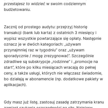
przestajesz to widzieć
w swoim codziennym
budżetowaniu.
Zacznij od prostego audytu: przejrzyj historię
transakcji (bank lub karta) z ostatnich 3 miesięcy i
wypisz wszystkie powtarzające się opłaty. Następnie
oznacz je w dwóch kategoriach: „używam
przynajmniej raz w tygodniu” oraz „używam
sporadycznie / mogę zrezygnować”. Szczególnie
zdradliwe są subskrypcje „rodzinne” i „promocje na
start”, które po kilku miesiącach wracają do pełnej
ceny, a także usługi, których nie włączasz świadomie,
bo działają w abonamencie (np. dodatkowe pakiety w
aplikacjach).
Gdy masz już listę, zastosuj zasadę
zatrzymania kranu
zamiast szukania oszczędności na siłę. Najpierw