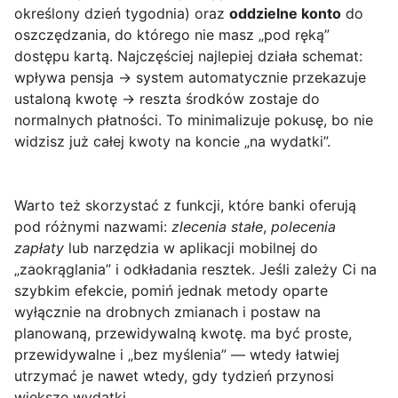
określony dzień tygodnia) oraz
oddzielne konto
do
oszczędzania, do którego nie masz „pod ręką”
dostępu kartą. Najczęściej najlepiej działa schemat:
wpływa pensja → system automatycznie przekazuje
ustaloną kwotę → reszta środków zostaje do
normalnych płatności. To minimalizuje pokusę, bo nie
widzisz już całej kwoty na koncie „na wydatki”.
Warto też skorzystać z funkcji, które banki oferują
pod różnymi nazwami:
zlecenia stałe
,
polecenia
zapłaty
lub narzędzia w aplikacji mobilnej do
„zaokrąglania” i odkładania resztek. Jeśli zależy Ci na
szybkim efekcie, pomiń jednak metody oparte
wyłącznie na drobnych zmianach i postaw na
planowaną, przewidywalną kwotę. ma być proste,
przewidywalne i „bez myślenia” — wtedy łatwiej
utrzymać je nawet wtedy, gdy tydzień przynosi
większe wydatki.