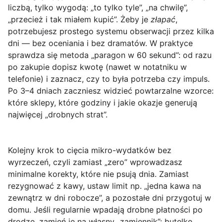
liczbą, tylko wygodą: „to tylko tyle”, „na chwilę”,
„przecież i tak miałem kupić”. Żeby je
złapać
,
potrzebujesz prostego systemu obserwacji przez kilka
dni — bez oceniania i bez dramatów. W praktyce
sprawdza się metoda „paragon w 60 sekund”: od razu
po zakupie dopisz kwotę (nawet w notatniku w
telefonie) i zaznacz, czy to była potrzeba czy impuls.
Po 3–4 dniach zaczniesz widzieć powtarzalne wzorce:
które sklepy, które godziny i jakie okazje generują
najwięcej „drobnych strat”.
Kolejny krok to
cięcia mikro-wydatków bez
wyrzeczeń
, czyli zamiast „zero” wprowadzasz
minimalne korekty, które nie psują dnia. Zamiast
rezygnować z kawy, ustaw limit np. „jedna kawa na
zewnątrz w dni robocze”, a pozostałe dni przygotuj w
domu. Jeśli regularnie wpadają drobne płatności po
drodze, zamień je na własny „zamiennik”: butelkę