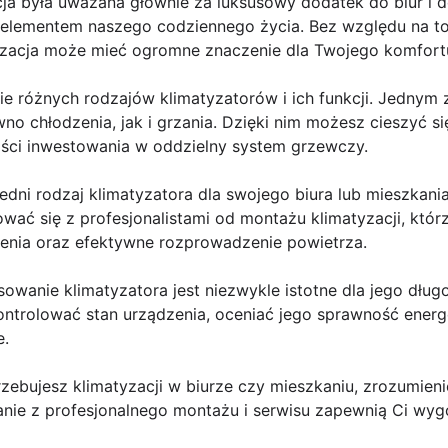
ja była uważana głównie za luksusowy dodatek do biur i do
 elementem naszego codziennego życia. Bez względu na to,
tyzacja może mieć ogromne znaczenie dla Twojego komfort
ie różnych rodzajów klimatyzatorów i ich funkcji. Jednym
wno chłodzenia, jak i grzania. Dzięki nim możesz cieszyć 
ości inwestowania w oddzielny system grzewczy.
dni rodzaj klimatyzatora dla swojego biura lub mieszkani
wać się z profesjonalistami od montażu klimatyzacji, któ
enia oraz efektywne rozprowadzenie powietrza.
sowanie klimatyzatora jest niezwykle istotne dla jego dług
ntrolować stan urządzenia, oceniać jego sprawność ener
e.
rzebujesz klimatyzacji w biurze czy mieszkaniu, zrozumieni
anie z profesjonalnego montażu i serwisu zapewnią Ci wyg