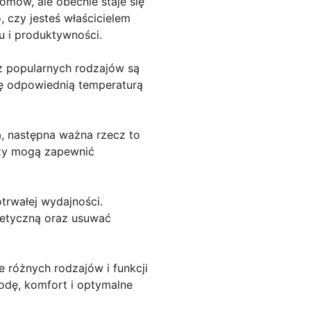
mów, ale obecnie staje się
 czy jesteś właścicielem
u i produktywności.
 z popularnych rodzajów są
się odpowiednią temperaturą
a, następna ważna rzecz to
rzy mogą zapewnić
otrwałej wydajności.
getyczną oraz usuwać
e różnych rodzajów i funkcji
odę, komfort i optymalne