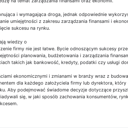
iedzę na temat zarządzania finansami oraz ekonomii.
onująca i wymagająca droga, jednak odpowiednie wykorzys
janie umiejętności z zakresu zarządzania finansami i eko
nięcie sukcesu na rynku.
ają wiedzy o
adzenie firmy nie jest łatwe. Bycie odnoszącym sukcesy p
ejętności planowania, budżetowania i zarządzania finansam
ach takich jak bankowość, kredyty, podatki czy usługi d
ciami ekonomicznymi i zmianami w branży wraz z budowan
mentem dla każdego założyciela firmy lub dyrektora, któr
ku. Aby podejmować świadome decyzje dotyczące przyszłoś
iadywali się, w jaki sposób zachowania konsumentów, rynki,
ukcesem.