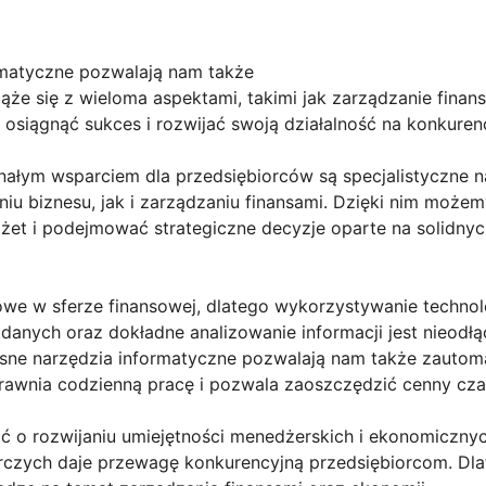
rmatyczne pozwalają nam także
ąże się z wieloma aspektami, takimi jak zarządzanie finans
 osiągnąć sukces i rozwijać swoją działalność na konkuren
nałym wsparciem dla przedsiębiorców są specjalistyczne 
 biznesu, jak i zarządzaniu finansami. Dzięki nim może
żet i podejmować strategiczne decyzje oparte na solidny
owe w sferze finansowej, dlatego wykorzystywanie technol
anych oraz dokładne analizowanie informacji jest nieod
esne narzędzia informatyczne pozwalają nam także zauto
rawnia codzienną pracę i pozwala zaoszczędzić cenny cza
 o rozwijaniu umiejętności menedżerskich i ekonomicznyc
rczych daje przewagę konkurencyjną przedsiębiorcom. Dl